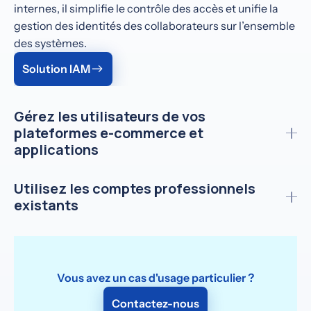
internes, il simplifie le contrôle des accès et unifie la
gestion des identités des collaborateurs sur l’ensemble
des systèmes.
Solution IAM
Gérez les utilisateurs de vos
plateformes e-commerce et
applications
Keycloak propose des fonctionnalités CIAM avancées,
Utilisez les comptes professionnels
idéales pour améliorer l’expérience utilisateur dans des
existants
contextes B2C comme l’e-commerce ou les
applications mobiles.
En tant qu’IdP broker, Keycloak permet de connecter
en toute sécurité des fournisseurs d’identité externes,
Solution CIAM
idéal pour simplifier les accès B2B et l’onboarding de
Vous avez un cas d'usage particulier ?
partenaires.
Contactez-nous
Solution pour IdP