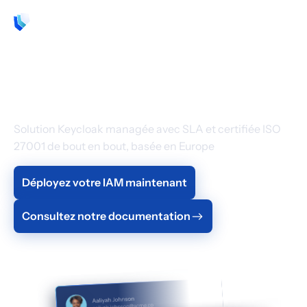
FR
Gestion des identités
et des accès en SaaS
Solution Keycloak managée avec SLA et certifiée ISO
27001 de bout en bout, basée en Europe
Déployez votre IAM maintenant
Consultez notre documentation