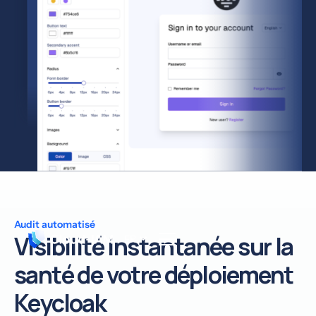
Audit automatisé
Visibilité instantanée sur la
FR
santé de votre déploiement
Keycloak