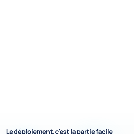
Les fonctionnalités du
Keycloak managé,
prêtes pour la
production
Gestion des identités et des accès prête pour la
production, et la complexité opérationnelle gérée pour
vous.
Le déploiement, c'est la partie facile