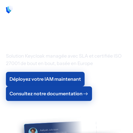
FR
Gestion des identités
et des accès en SaaS
Solution Keycloak managée avec SLA et certifiée ISO
27001 de bout en bout, basée en Europe
Déployez votre IAM maintenant
Consultez notre documentation