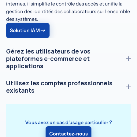
internes, il simplifie le contrôle des accès et unifie la
gestion des identités des collaborateurs sur l’ensemble
des systèmes.
Solution IAM
Gérez les utilisateurs de vos
plateformes e-commerce et
applications
Keycloak propose des fonctionnalités CIAM avancées,
Utilisez les comptes professionnels
idéales pour améliorer l’expérience utilisateur dans des
existants
contextes B2C comme l’e-commerce ou les
applications mobiles.
En tant qu’IdP broker, Keycloak permet de connecter
en toute sécurité des fournisseurs d’identité externes,
Solution CIAM
idéal pour simplifier les accès B2B et l’onboarding de
Vous avez un cas d'usage particulier ?
partenaires.
Contactez-nous
Solution pour IdP