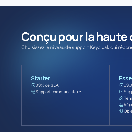
Conçu pour la haute d
Choisissez le niveau de support Keycloak qui répon
Starter
Esse
99% de SLA
99.
Support communautaire
Supp
Tem
Répo
Obje