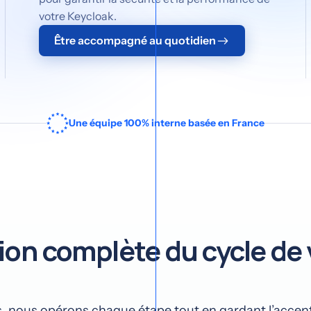
votre Keycloak.
Être accompagné au quotidien
Une équipe 100% interne basée en France
ion complète du cycle de 
, nous opérons chaque étape tout en gardant l’accent