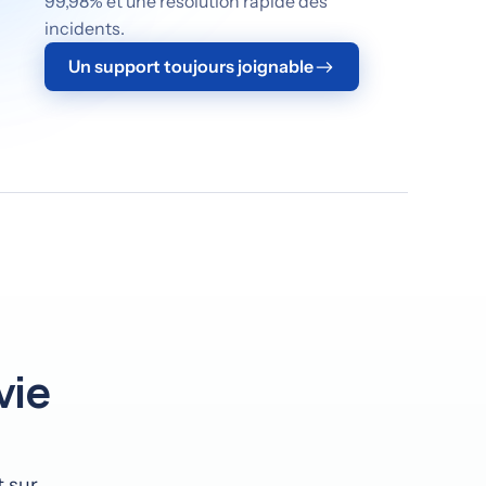
99,98% et une résolution rapide des
incidents.
Un support toujours joignable
vie
 sur