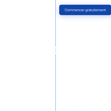
Tarifs
FR
Se connecter
Commencer gratuitement
tre
 prenons en
eycloak