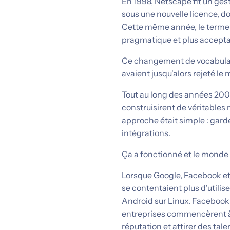
En 1998, Netscape fit un gest
sous une nouvelle licence, do
Cette même année, le term
pragmatique et plus acceptabl
Ce changement de vocabulaire 
avaient jusqu'alors rejeté l
Tout au long des années 20
construisirent de véritables
approche était simple : garder
intégrations.
Ça a fonctionné et le monde
Lorsque Google, Facebook et
se contentaient plus d'utilise
Android sur Linux. Facebook 
entreprises commencèrent à ou
réputation et attirer des tale