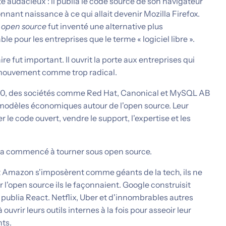
e audacieux : il publia le code source de son navigateur
nnant naissance à ce qui allait devenir Mozilla Firefox.
e
open source
fut inventé une alternative plus
e pour les entreprises que le terme « logiciel libre ».
fut important. Il ouvrit la porte aux entreprises qui
e mouvement comme trop radical.
00, des sociétés comme Red Hat, Canonical et MySQL AB
 modèles économiques autour de l'open source. Leur
 le code ouvert, vendre le support, l'expertise et les
 a commencé à tourner sous open source.
 Amazon s'imposèrent comme géants de la tech, ils ne
r l'open source ils le façonnaient. Google construisit
publia React. Netflix, Uber et d'innombrables autres
vrir leurs outils internes à la fois pour asseoir leur
nts.